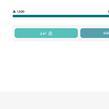
1,500
فة
تبرع