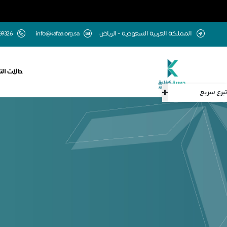
المملكة العربية السعودية - الرياض
info@kafaa.org.sa
69326
حالات الت
تبرع سريع