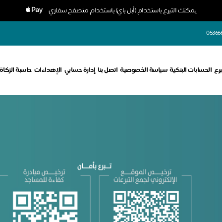
يمكنك التبرع باستخدام (أبل باي) باستخدام متصفح سفاري
05366
برع
الحسابات البنكية
سياسة الخصوصية
اتصل بنا
إدارة حسابي
الإهداءات
حاسبة الزكاة