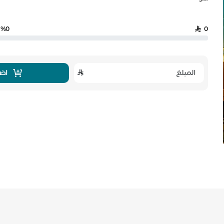
%0
0
اضا