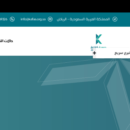
المملكة العربية السعودية - الرياض
info@kafaa.org.sa
69326
حالات الت
تبرع سريع