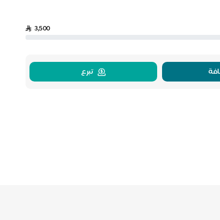
3,500
فة
تبرع