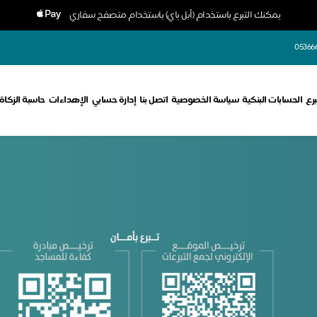
يمكنك التبرع باستخدام (أبل باي) باستخدام متصفح سفاري
05366
برع
الحسابات البنكية
سياسة الخصوصية
اتصل بنا
إدارة حسابي
الإهداءات
حاسبة الزكاة